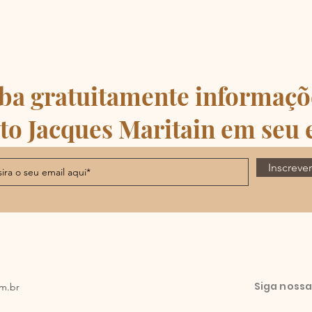
ba gratuitamente informaçõ
uto Jacques Maritain em seu 
Inscrever
Siga nossa
om.br