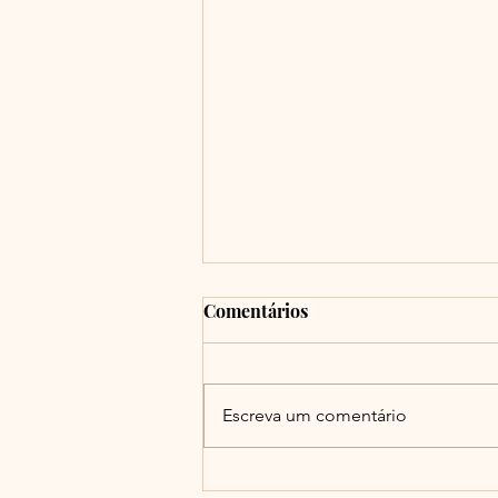
MARITAIN, RATZINGER,
Comentários
AND JONES ON ART AND
LITURGY
Para ler o artigo clique no botão
"Abrir Link do Artigo".
Escreva um comentário