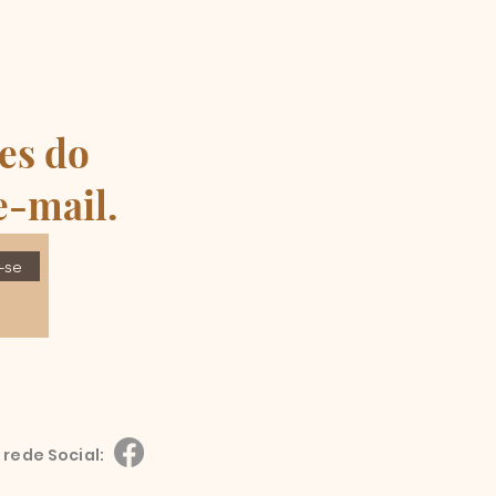
es do
e-mail.
-se
 rede Social: