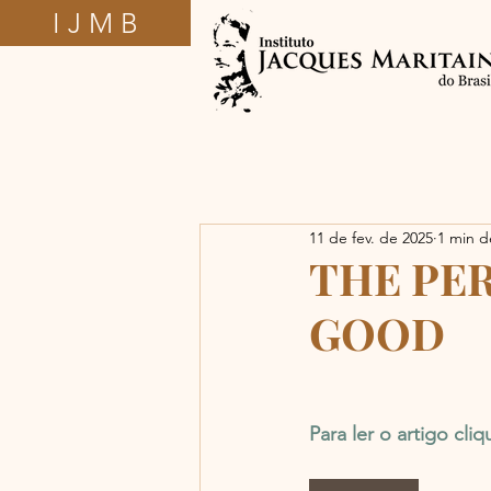
I J M B
11 de fev. de 2025
1 min de
THE PE
GOOD
Para ler o artigo cli