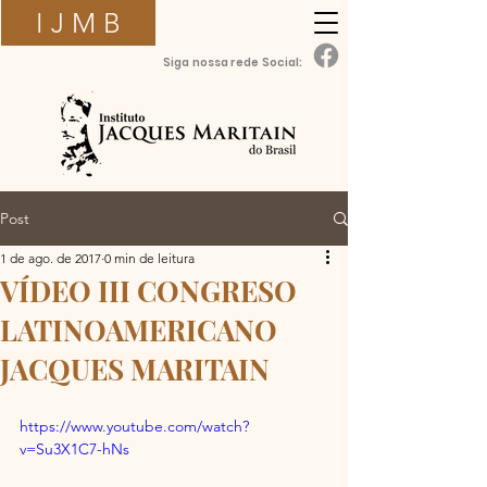
I J M B
Siga nossa rede Social:
Post
1 de ago. de 2017
0 min de leitura
VÍDEO III CONGRESO
LATINOAMERICANO
JACQUES MARITAIN
https://www.youtube.com/watch?
v=Su3X1C7-hNs