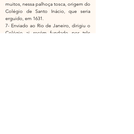
muitos, nessa palhoça tosca, origem do 
Colégio de Santo Inácio, que seria 
erguido, em 1631.
7- Enviado ao Rio de Janeiro, dirigiu o 
Colégio ai recém fundado por três 
anos (1570-1573) e devido sua liderança 
e valor, em 1577, foi nomeado 
Provincial da Companhia de Jesus no 
Brasil. Foi Reitor do Colégio do Espírito 
Santo. Faleceu em 1595, depois de uma 
vida dedicada a Deus e à Companhia e 
de intensos e difíceis trabalhos como 
gramático, poeta, teatrólogo, 
historiador, educador. Tudo para 
“Maior Gloria de Deus”.
São Paulo, 10 de novembro de 2013
Maria Luiza Marcilio