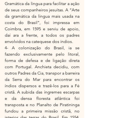
Gramática da língua para facilitar a ação 
de seus companheiros jesuítas. A “Arte 
da gramática da língua mais usada na 
costa do Brasil”, foi impressa em 
Coimbra, em 1595 e serviu de apoio, 
daí ara a frente, a todos os padres 
envolvidos na catequese dos índios.
4- A colonização do Brasil, ia se 
fazendo exclusivamente pelo litoral, 
forma de defesa e de ligação direta 
com Portugal. Anchieta decidiu, com 
outros Padres da Cia, transpor a barreira 
da Serra do Mar para encontrar os 
índios dispersos e trazê-los para a Fé 
cristã. A subida das íngremes escarpas 
e da densa floresta atlântica foi 
transposta e no Planalto de Piratininga 
fundou a primeira missão cristã, no 
interior das terras do Brasil. Em 1554, 