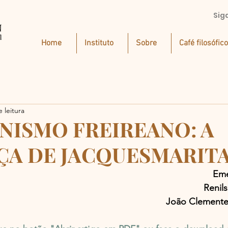
Sig
Home
Instituto
Sobre
Café filosófico
 leitura
NISMO FREIREANO: A
ÇA DE JACQUESMARITA
Eme
Renil
João Clemente