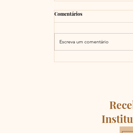
MARITAIN, RATZINGER,
Comentários
AND JONES ON ART AND
LITURGY
Para ler o artigo clique no botão
"Abrir Link do Artigo".
Escreva um comentário
Rece
Instit