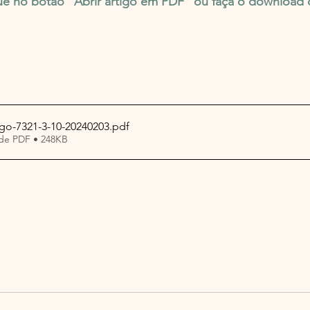
ique no botão "Abrir artigo em PDF" ou faça o download
igo-7321-3-10-20240203
.pdf
de PDF • 248KB