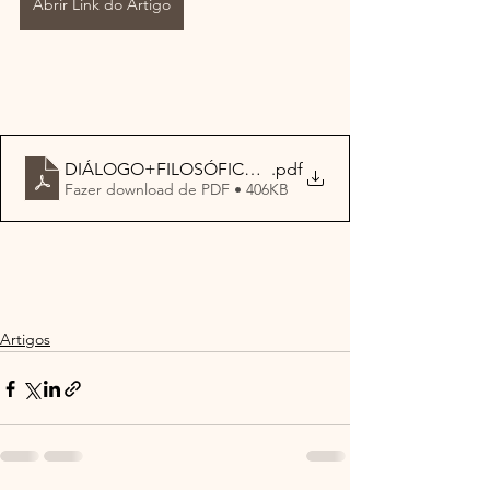
Abrir Link do Artigo
DIÁLOGO+FILOSÓFICO+NÚMERO+122_Reflexion+y+c
.pdf
Fazer download de PDF • 406KB
Artigos