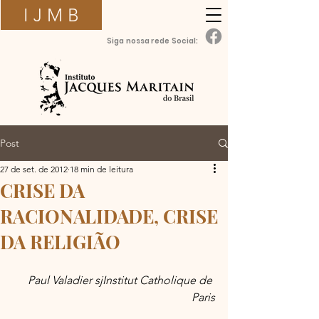
I J M B
Siga nossa rede Social:
Post
27 de set. de 2012
18 min de leitura
CRISE DA
RACIONALIDADE, CRISE
DA RELIGIÃO
Paul Valadier sjInstitut Catholique de 
Paris