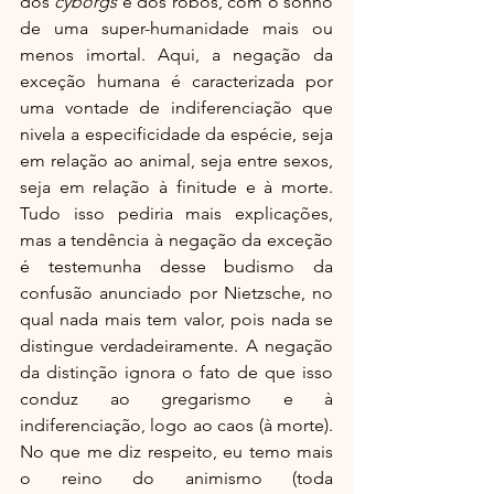
dos 
cyborgs
 e dos robôs, com o sonho 
de uma super-humanidade mais ou 
menos imortal. Aqui, a negação da 
exceção humana é caracterizada por 
uma vontade de indiferenciação que 
nivela a especificidade da espécie, seja 
em relação ao animal, seja entre sexos, 
seja em relação à finitude e à morte. 
Tudo isso pediria mais explicações, 
mas a tendência à negação da exceção 
é testemunha desse budismo da 
confusão anunciado por Nietzsche, no 
qual nada mais tem valor, pois nada se 
distingue verdadeiramente. A negação 
da distinção ignora o fato de que isso 
conduz ao gregarismo e à 
indiferenciação, logo ao caos (à morte). 
No que me diz respeito, eu temo mais 
o reino do animismo (toda 