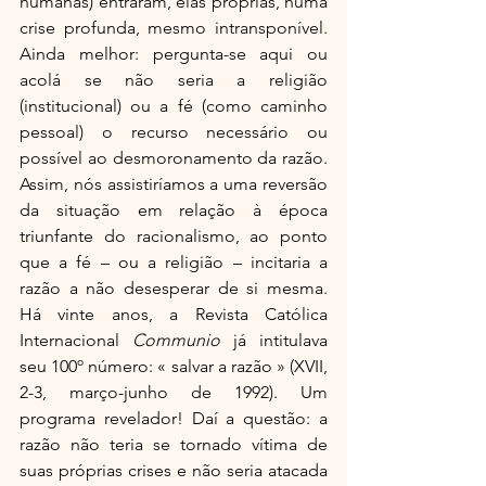
humanas) entraram, elas próprias, numa 
crise profunda, mesmo intransponível. 
Ainda melhor: pergunta-se aqui ou 
acolá se não seria a religião 
(institucional) ou a fé (como caminho 
pessoal) o recurso necessário ou 
possível ao desmoronamento da razão. 
Assim, nós assistiríamos a uma reversão 
da situação em relação à época 
triunfante do racionalismo, ao ponto 
que a fé – ou a religião – incitaria a 
razão a não desesperar de si mesma. 
Há vinte anos, a Revista Católica 
Internacional
 Communio
 já intitulava 
seu 100º número: « salvar a razão » (XVII, 
2-3, março-junho de 1992). Um 
programa revelador! Daí a questão: a 
razão não teria se tornado vítima de 
suas próprias crises e não seria atacada 