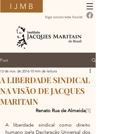
I J M B
Siga nossa rede Social:
Post
13 de nov. de 2016
10 min de leitura
A LIBERDADE SINDICAL
NA VISÃO DE JACQUES
MARITAIN
Renato Rua de Almeida
[1]
A liberdade sindical como direito 
humano pela Declaração Universal dos 