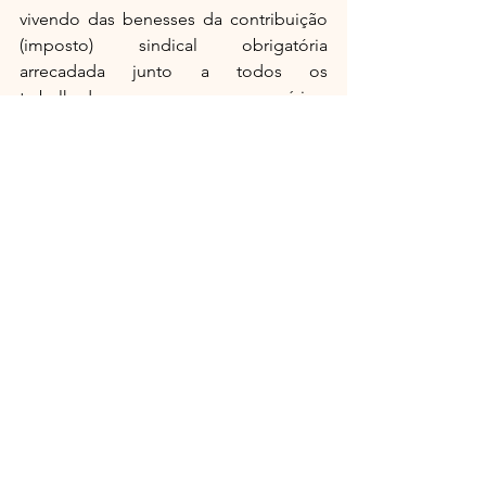
vivendo das benesses da contribuição 
(imposto) sindical obrigatória 
arrecadada junto a todos os 
trabalhadores e empresários, 
conseguiram manter no texto 
constitucional o modelo corporativista 
sindical, simetricamente organizado 
desde 1930 por sindicatos profissionais 
e patronais, como no Estado fascista 
italiano.
Somente na segunda metade da 
década de 1970 e primeira metade da 
década de 1980, com a abertura política 
e o advento do chamado Novo 
Sindicalismo surgido no ABC paulista 
(zona densamente industrizalizada), sob 
a liderança do líder metalúrgico Lula, 